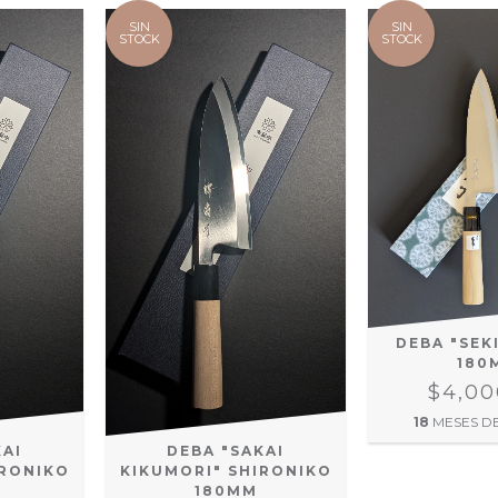
SIN
SIN
STOCK
STOCK
DEBA "SEK
180
$4,00
18
MESES D
KAI
DEBA "SAKAI
IRONIKO
KIKUMORI" SHIRONIKO
180MM