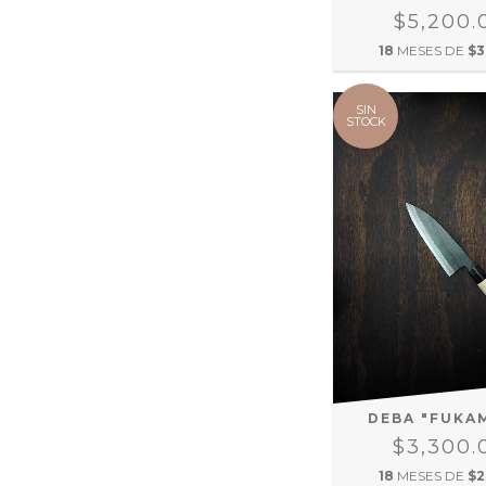
$5,200.
18
MESES DE
$3
SIN
STOCK
DEBA "FUKA
$3,300.
18
MESES DE
$2