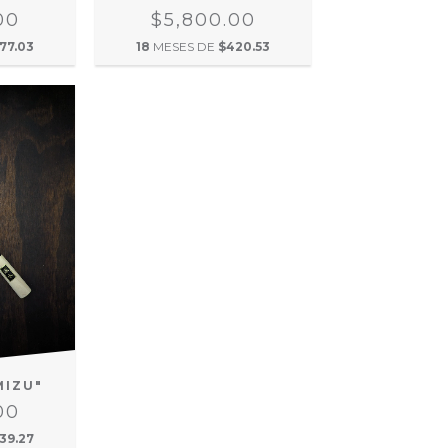
00
$5,800.00
77.03
18
MESES DE
$420.53
MIZU"
00
39.27