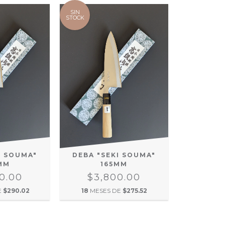
SIN
STOCK
I SOUMA"
DEBA "SEKI SOUMA"
MM
165MM
0.00
$3,800.00
E
$290.02
18
MESES DE
$275.52